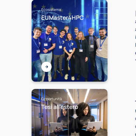
Ecosistema
EUMaster4HPC
Opportunità
Tesi all’estero