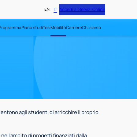
EN
IT
Accedi ai Servizi Online
Programma
Piano studi
Tesi
Mobilità
Carriere
Chi siamo
entono agli studenti di arricchire il proprio
nell’ambito di progetti finanziati dalla