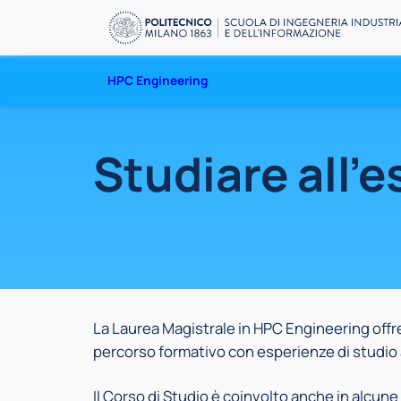
Vai
al
contenuto
HPC Engineering
Studiare all’e
La Laurea Magistrale in HPC Engineering offr
percorso formativo con esperienze di studio al
Il Corso di Studio è coinvolto anche in alcune