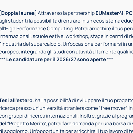
[
Doppia laurea
] Attraverso la partnership
EUMaster4HPC
agli studenti la possibilità di entrare in un ecosistema ed
all’High Performance Computing. Potrai arricchire il tuo p
internazionali, scuole estive, workshop, stage in centri di ri
l’industria del supercalcolo. Un’occasione per formarsi in 
europeo, integrando gli studi con attività altamente qualific
***
Le candidature per il 2026/27 sono aperte
***
Tesi all’estero
: hai la possibilità di sviluppare il tuo proget
ricerca presso un’università straniera come “free mover”, in 
con gruppi di ricerca internazionali. Inoltre, grazie al progra
del “Progetto Merito”, potrai fare domanda per una borsa di
di soggiorno. Un’opportunità per arricchire il tuo lavoro di t